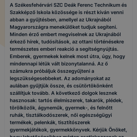
A Székesfehérvári SZC Deák Ferenc Technikum és
Szakképző Iskola közössége is részt kíván venni
abban a gyűjtésben, amellyel az Ukrajnából
Magyarországra menekülőket tudjuk segíteni.
Minden érző embert megviselnek az Ukrajnából
érkező hírek, tudósítások, az ottani történésekre
természetes emberi reakció a segítségnyújtás.
Emberek, gyermekek kelnek most útra, úgy, hogy
mindennapi létük vált bizonytalanná. Az ő
számukra próbáljuk összegyűjteni a
legszükségesebbeket. Az adományokat az
aulában gyűjtjük össze, és csütörtökönként
szállítjuk tovább. A következő dolgok lesznek
hasznosak: tartós élelmiszerek, takarók, plédek,
törölközők, ágyneműk, gyermek-, és felnőtt
ruhák, tisztálkodószerek, női egészségügyi
termékek, pelenkák, tisztítószerek
gyermekjátékok, gyermekkönyvek. Kérjük Önöket,