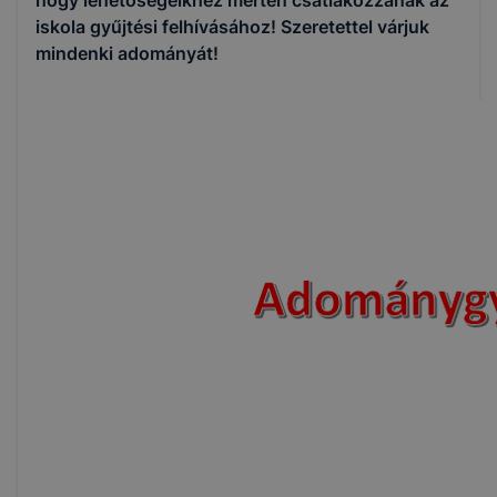
hogy lehetőségeikhez mérten csatlakozzanak az
iskola gyűjtési felhívásához! Szeretettel várjuk
mindenki adományát!