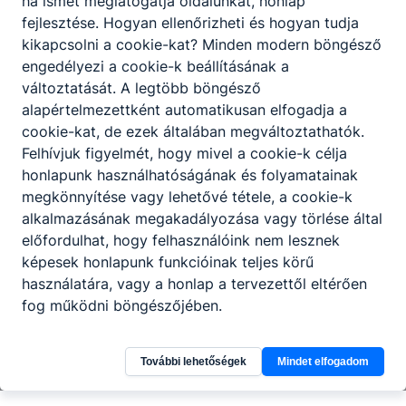
ha ismét meglátogatja oldalunkat, honlap
fejlesztése. Hogyan ellenőrizheti és hogyan tudja
Székesfehérvári SZC Deák Ferenc
kikapcsolni a cookie-kat? Minden modern böngésző
Technikum és Szakképző Iskola
engedélyezi a cookie-k beállításának a
változtatását. A legtöbb böngésző
alapértelmezettként automatikusan elfogadja a
8000 Székesfehérvár, Károly János u. 32.
cookie-kat, de ezek általában megváltoztathatók.
Teams
KRÉTA
Felhívjuk figyelmét, hogy mivel a cookie-k célja
honlapunk használhatóságának és folyamatainak
Telefon:
06701986387
megkönnyítése vagy lehetővé tétele, a cookie-k
alkalmazásának megakadályozása vagy törlése által
E-mail:
titkarsag@deaksuli-fehervar.hu
előfordulhat, hogy felhasználóink nem lesznek
képesek honlapunk funkcióinak teljes körű
OM azonosító:
203053/007
használatára, vagy a honlap a tervezettől eltérően
Felnőttképzési nyilvántartás száma:
B/2021/001603
fog működni böngészőjében.
További lehetőségek
Mindet elfogadom
E-Kréta
Adatkezelés
Impresszum