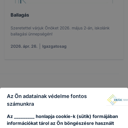
Ballagás
Szeretettel várjuk Önöket 2026. május 2-án, iskolánk
ballagási ünnepségén!
2026. ápr. 26.
Igazgatosag
Partnereink
Az Ön adatainak védelme fontos
számunkra
Az _________ honlapja cookie-k (sütik) formájában
információkat tárol az Ön böngészésre használt