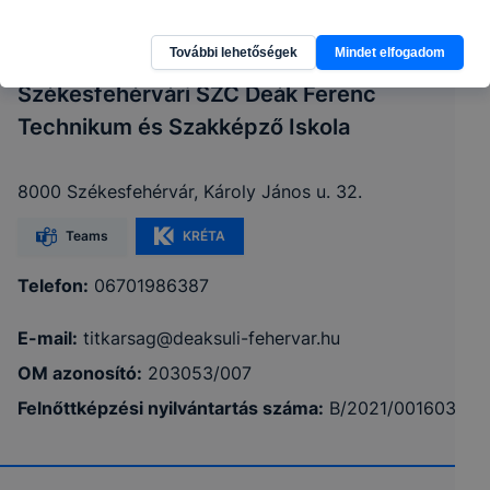
További lehetőségek
Mindet elfogadom
Székesfehérvári SZC Deák Ferenc
Technikum és Szakképző Iskola
8000 Székesfehérvár, Károly János u. 32.
Teams
KRÉTA
Telefon:
06701986387
E-mail:
titkarsag@deaksuli-fehervar.hu
OM azonosító:
203053/007
Felnőttképzési nyilvántartás száma:
B/2021/001603