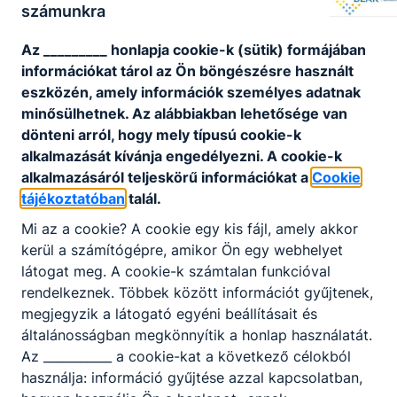
számunkra
Az _________ honlapja cookie-k (sütik) formájában
információkat tárol az Ön böngészésre használt
eszközén, amely információk személyes adatnak
minősülhetnek. Az alábbiakban lehetősége van
dönteni arról, hogy mely típusú cookie-k
Jó így - A végzősök búcsúja
: megtekinthető
itt
.
alkalmazását kívánja engedélyezni. A cookie-k
Végzősök
: megtekinthető
itt
.
alkalmazásáról teljeskörű információkat a
Cookie
Szalagavató röviden:
megtekinthető
itt
.
tájékoztatóban
talál.
Mi az a cookie? A cookie egy kis fájl, amely akkor
kerül a számítógépre, amikor Ön egy webhelyet
látogat meg. A cookie-k számtalan funkcióval
rendelkeznek. Többek között információt gyűjtenek,
megjegyzik a látogató egyéni beállításait és
általánosságban megkönnyítik a honlap használatát.
Partnereink
Az ___________ a cookie-kat a következő célokból
használja: információ gyűjtése azzal kapcsolatban,