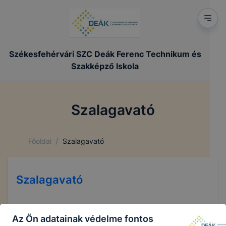
Székesfehérvári SZC Deák Ferenc Technikum és
Szakképző Iskola
Szalagavató
/
Főoldal
Szalagavató
Szalagavató
Az Ön adatainak védelme fontos
A szalagavató filmjei