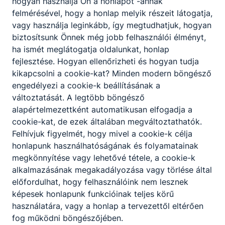
hogyan használja Ön a honlapot -annak
felmérésével, hogy a honlap melyik részeit látogatja,
vagy használja leginkább, így megtudhatjuk, hogyan
biztosítsunk Önnek még jobb felhasználói élményt,
ha ismét meglátogatja oldalunkat, honlap
fejlesztése. Hogyan ellenőrizheti és hogyan tudja
kikapcsolni a cookie-kat? Minden modern böngésző
engedélyezi a cookie-k beállításának a
változtatását. A legtöbb böngésző
alapértelmezettként automatikusan elfogadja a
cookie-kat, de ezek általában megváltoztathatók.
Felhívjuk figyelmét, hogy mivel a cookie-k célja
honlapunk használhatóságának és folyamatainak
megkönnyítése vagy lehetővé tétele, a cookie-k
alkalmazásának megakadályozása vagy törlése által
előfordulhat, hogy felhasználóink nem lesznek
képesek honlapunk funkcióinak teljes körű
használatára, vagy a honlap a tervezettől eltérően
fog működni böngészőjében.