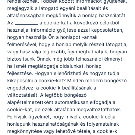
rendelkeznek. Többek között információt gyűjtenek,
megjegyzik a látogató egyéni beállításait és
általánosságban megkönnyítik a honlap használatát.
Az ___________ a cookie-kat a következő célokból
használja: információ gyűjtése azzal kapcsolatban,
hogyan használja Ön a honlapot -annak
felmérésével, hogy a honlap melyik részeit látogatja,
vagy használja leginkább, így megtudhatjuk, hogyan
biztosítsunk Önnek még jobb felhasználói élményt,
ha ismét meglátogatja oldalunkat, honlap
fejlesztése. Hogyan ellenőrizheti és hogyan tudja
kikapcsolni a cookie-kat? Minden modern böngésző
engedélyezi a cookie-k beállításának a
változtatását. A legtöbb böngésző
alapértelmezettként automatikusan elfogadja a
cookie-kat, de ezek általában megváltoztathatók.
Felhívjuk figyelmét, hogy mivel a cookie-k célja
honlapunk használhatóságának és folyamatainak
megkönnyítése vagy lehetővé tétele, a cookie-k