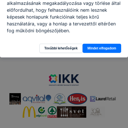
Rövidített
alkalmazásának megakadályozása vagy törlése által
előfordulhat, hogy felhasználóink nem lesznek
képesek honlapunk funkcióinak teljes körű
használatára, vagy a honlap a tervezettől eltérően
fog működni böngészőjében.
További lehetőségek
Mindet elfogadom
Partnereink