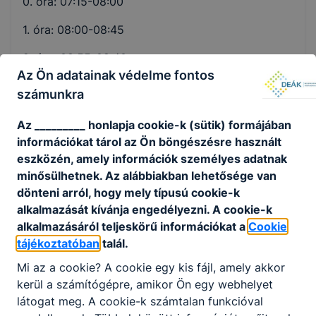
0. óra: 07:15-08:00
1. óra: 08:00-08:45
2. óra: 08:55-09:40
Az Ön adatainak védelme fontos
3. óra: 09:55-10:40
számunkra
4. óra: 10:50-11:35
Az _________ honlapja cookie-k (sütik) formájában
információkat tárol az Ön böngészésre használt
5. óra: 11:45-12:30
eszközén, amely információk személyes adatnak
6. óra: 12:50-13:35
minősülhetnek. Az alábbiakban lehetősége van
dönteni arról, hogy mely típusú cookie-k
7. óra: 13:40-14:25
alkalmazását kívánja engedélyezni. A cookie-k
alkalmazásáról teljeskörű információkat a
Cookie
8. óra: 14:30-15:15
tájékoztatóban
talál.
9. óra: 15:20-16:05
Mi az a cookie? A cookie egy kis fájl, amely akkor
kerül a számítógépre, amikor Ön egy webhelyet
látogat meg. A cookie-k számtalan funkcióval